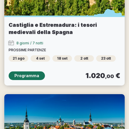
Castiglia e Estremadura: i tesori
medievali della Spagna
8 giorni
/
7 notti
PROSSIME PARTENZE
21 ago
4 set
18 set
2 ott
23 ott
1.020
€
Programma
,00