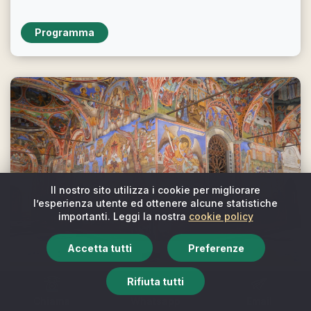
Programma
Il nostro sito utilizza i cookie per migliorare
l’esperienza utente ed ottenere alcune statistiche
importanti. Leggi la nostra
cookie policy
Accetta tutti
Preferenze
Viaggi spirituali
Rifiuta tutti
Da Belgrado a Sarajevo: nel cuore
spirituale dei Balcani
Chiama
Whatsapp
Email