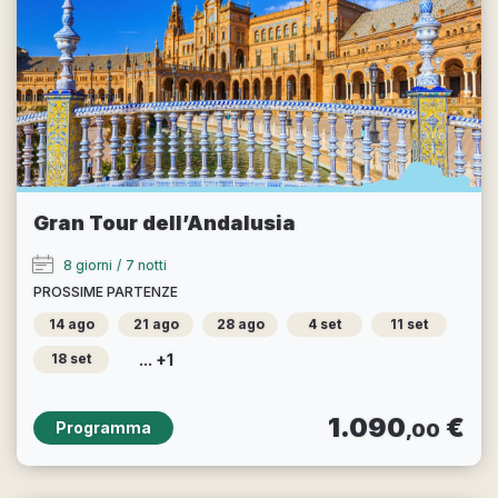
Gran Tour dell’Andalusia
8 giorni
/
7 notti
PROSSIME PARTENZE
14 ago
21 ago
28 ago
4 set
11 set
... +1
18 set
1.090
€
Programma
,00