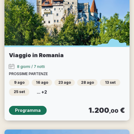
Viaggio in Romania
8 giorni
/
7 notti
PROSSIME PARTENZE
9 ago
16 ago
23 ago
28 ago
13 set
... +2
25 set
1.200
€
Programma
,00