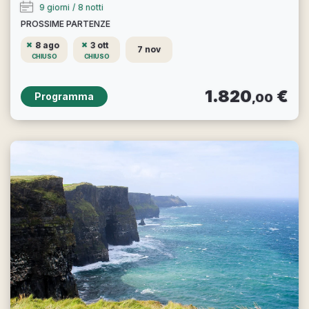
9 giorni
/
8 notti
PROSSIME PARTENZE
8 ago
3 ott
7 nov
CHIUSO
CHIUSO
1.820
€
Programma
,00