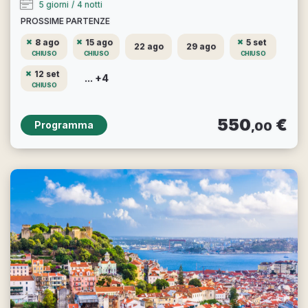
5 giorni
/
4 notti
PROSSIME PARTENZE
8 ago
15 ago
5 set
22 ago
29 ago
CHIUSO
CHIUSO
CHIUSO
12 set
... +4
CHIUSO
550
€
Programma
,00