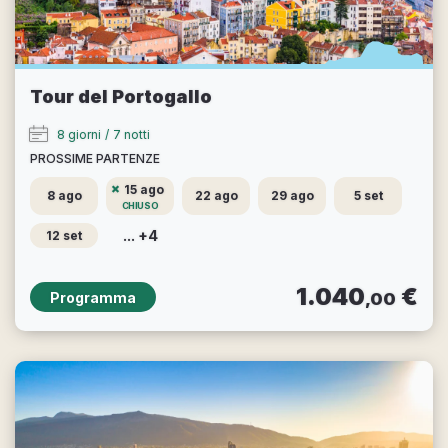
Tour del Portogallo
8 giorni
/
7 notti
PROSSIME PARTENZE
15 ago
8 ago
22 ago
29 ago
5 set
CHIUSO
... +4
12 set
1.040
€
Programma
,00