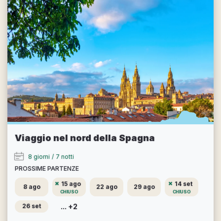
Viaggio nel nord della Spagna
8 giorni
/
7 notti
PROSSIME PARTENZE
15 ago
14 set
8 ago
22 ago
29 ago
CHIUSO
CHIUSO
... +2
26 set