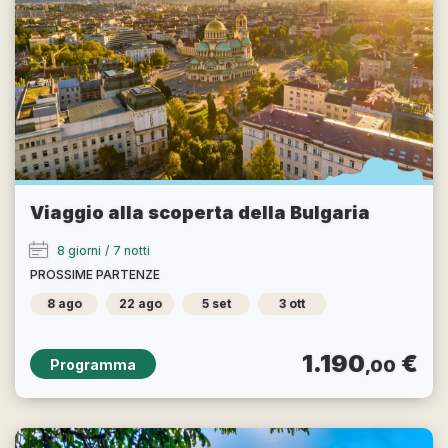
Viaggio alla scoperta della Bulgaria
8 giorni
/
7 notti
PROSSIME PARTENZE
8 ago
22 ago
5 set
3 ott
1.190
€
Programma
,00