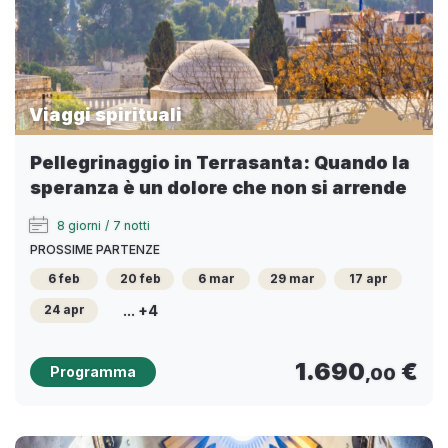
Viaggi spirituali
Pellegrinaggio in Terrasanta: Quando la
speranza è un dolore che non si arrende
8 giorni
/
7 notti
PROSSIME PARTENZE
6 feb
20 feb
6 mar
29 mar
17 apr
... +4
24 apr
1.690
€
Programma
,00