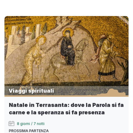
Viaggi spirituali
Natale in Terrasanta: dove la Parola si fa
carne e la speranza si fa presenza
8 giorni
/
7 notti
PROSSIMA PARTENZA