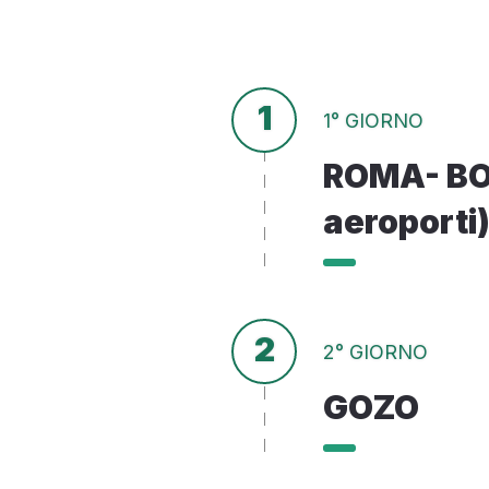
1
1° GIORNO
ROMA- BOL
aeroporti
2
2° GIORNO
GOZO