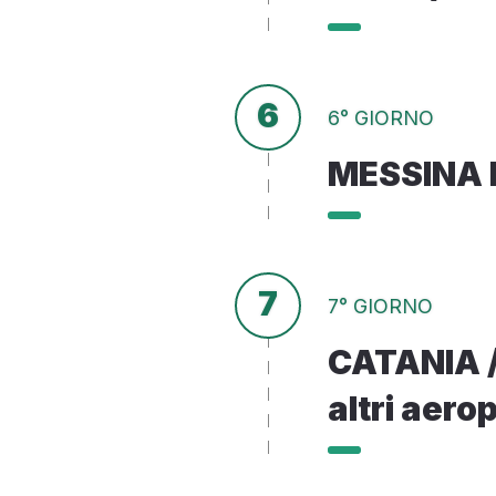
6
6° GIORNO
MESSINA 
7
7° GIORNO
CATANIA /
altri aerop