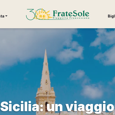
FrateSole Viaggeria Francescana
nta
Bigl
 Sicilia: un viaggi