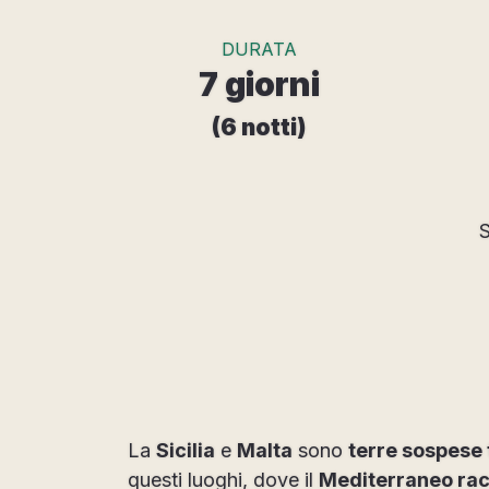
DURATA
7 giorni
(6 notti)
S
La
Sicilia
e
Malta
sono
terre sospese 
questi luoghi, dove il
Mediterraneo rac