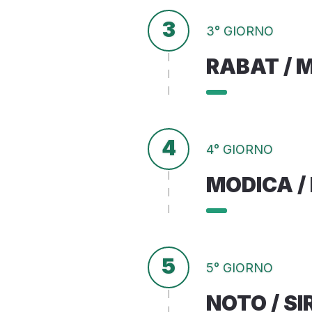
3
3° GIORNO
RABAT / 
4
4° GIORNO
MODICA /
5
5° GIORNO
NOTO / S