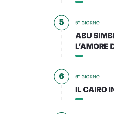
5
5° GIORNO
ABU SIMB
L’AMORE D
6
6° GIORNO
IL CAIRO 