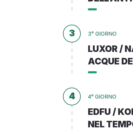
3
3° GIORNO
LUXOR / N
ACQUE DE
4
4° GIORNO
EDFU / K
NEL TEMP