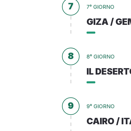
7
7° GIORNO
GIZA / GE
8
8° GIORNO
IL DESERT
9
9° GIORNO
CAIRO / I