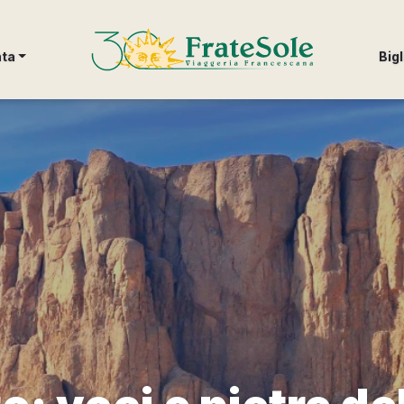
FrateSole Viaggeria Francescana
nta
Bigl