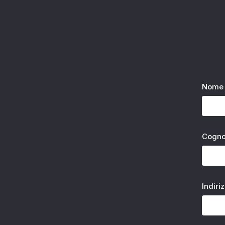
Nome 
Cogn
Indiri