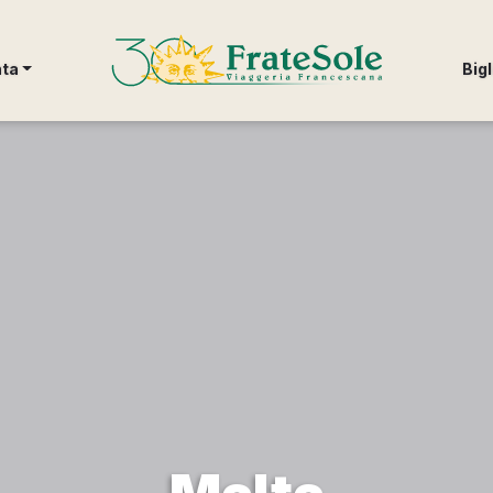
FrateSole Viaggeria Francescana
nta
Bigl