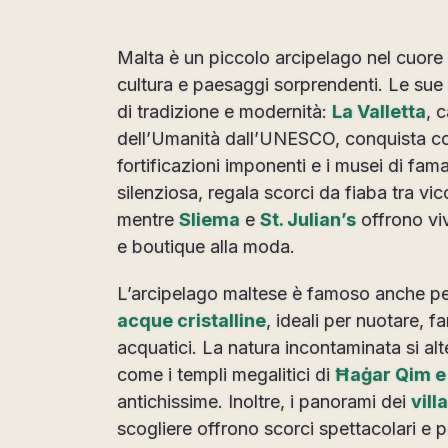
Malta è un piccolo arcipelago nel cuore 
cultura e paesaggi sorprendenti. Le sue 
di tradizione e modernità:
La Valletta
, 
dell’Umanità dall’UNESCO, conquista co
fortificazioni imponenti e i musei di fam
silenziosa, regala scorci da fiaba tra vic
mentre
Sliema
e
St. Julian’s
offrono viv
e boutique alla moda.
L’arcipelago maltese è famoso anche pe
acque cristalline
, ideali per nuotare, f
acquatici. La natura incontaminata si alte
come i templi megalitici di
Ħaġar Qim e
antichissime. Inoltre, i panorami dei
vill
scogliere offrono scorci spettacolari e pe