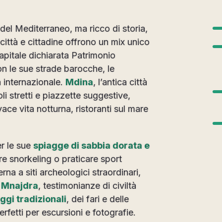
del Mediterraneo, ma ricco di storia,
città e cittadine offrono un mix unico
capitale dichiarata Patrimonio
n le sue strade barocche, le
a internazionale.
Mdina
, l’antica città
oli stretti e piazzette suggestive,
ace vita notturna, ristoranti sul mare
r le sue
spiagge di sabbia dorata e
are snorkeling o praticare sport
rna a siti archeologici straordinari,
 Mnajdra
, testimonianze di civiltà
aggi tradizionali
, dei fari e delle
rfetti per escursioni e fotografie.