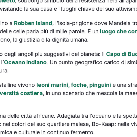
oweto
, sobborgo simbolo della resistenza nera all’apart
 visitando la sua casa e i luoghi chiave del suo attivism
fino a
Robben Island
, l’isola-prigione dove Mandela tr
delle celle parla più di mille parole. È un
luogo che c
rdono, la giustizia e la dignità umana.
 degli angoli più suggestivi del pianeta: il
Capo di Bu
l’
Oceano Indiano
. Un punto geografico carico di sim
ura.
stalline vivono
leoni marini, foche, pinguini
e una stra
versità costiera
, in uno scenario che mescola la maest
gina delle città africane. Adagiata tra l’oceano e la spet
: nei colori del suo quartiere malese, Bo-Kaap; nella vi
omica e culturale in continuo fermento.