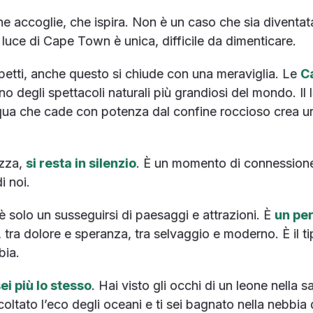
he accoglie, che ispira. Non è un caso che sia diventa
a luce di Cape Town è unica, difficile da dimenticare.
petti, anche questo si chiude con una meraviglia. Le
C
degli spettacoli naturali più grandiosi del mondo. Il l
acqua che cade con potenza dal confine roccioso crea 
ezza,
si resta in silenzio
. È un momento di connessione 
i noi.
è solo un susseguirsi di paesaggi e attrazioni. È
un per
, tra dolore e speranza, tra selvaggio e moderno. È il ti
bia.
ei più lo stesso
. Hai visto gli occhi di un leone nella
oltato l’eco degli oceani e ti sei bagnato nella nebbia 