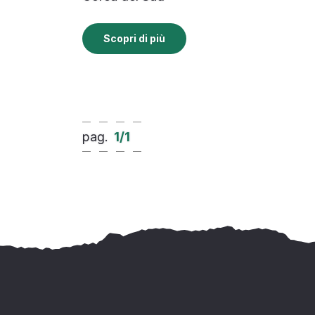
Scopri di più
pag.
1
/
1