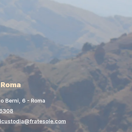
i Roma
o Berni, 6 - Roma
06308
gicustodia@fratesole.com