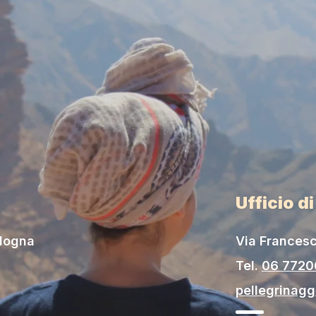
Ufficio d
ologna
Via Francesc
Tel.
06 772
pellegrinag