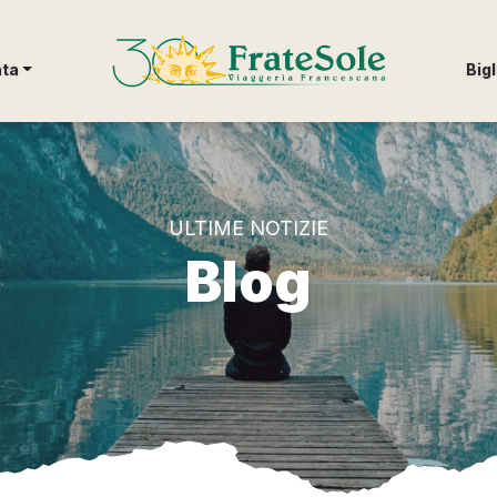
FrateSole Viaggeria Francescana
nta
Bigl
ULTIME NOTIZIE
Blog