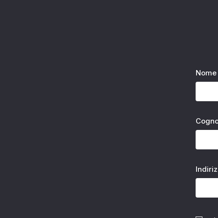
Nome 
Cogn
Indiri