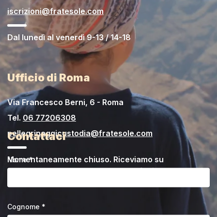
iscrizioni@fratesole.com
Dal lunedì al venerdì 9-13 / 14-18
Ufficio di Roma
Via Francesco Berni, 6 - Roma
Tel.
06 77206308
pellegrinaggicustodia@fratesole.com
Contattaci
Momentaneamente chiuso. Riceviamo su
Nome *
appuntamento da concordare telefonicamente o via
email.
Cognome *