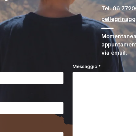
Tel.
06 772
pellegrinag
Momentaneam
appuntament
via email.
Messaggio *