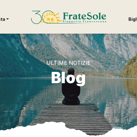
FrateSole Viaggeria Francescana
nta
Bigl
ULTIME NOTIZIE
Blog