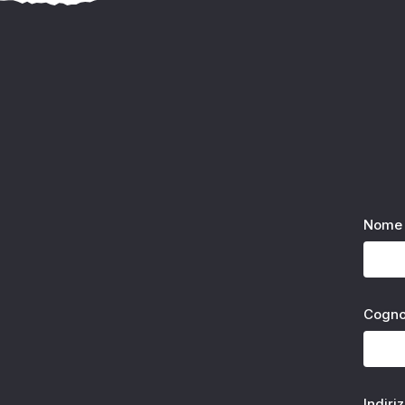
Nome 
Cogn
Indiri