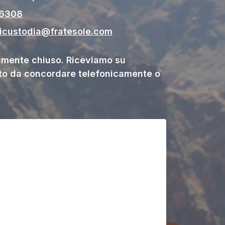
06308
gicustodia@fratesole.com
ente chiuso. Riceviamo su
o da concordare telefonicamente o