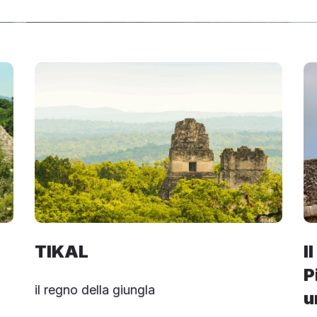
TIKAL
I
P
il regno della giungla
u