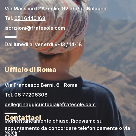
Via Massimo D'Azeglio, 92 a/b/c - Bologna
Tel.
051 6440168
iscrizioni@fratesole.com
Dal lunedì al venerdì 9-13 / 14-18
Ufficio di Roma
Via Francesco Berni, 6 - Roma
Tel.
06 77206308
pellegrinaggicustodia@fratesole.com
Contattaci
Momentaneamente chiuso. Riceviamo su
appuntamento da concordare telefonicamente o via
Nome *
email.