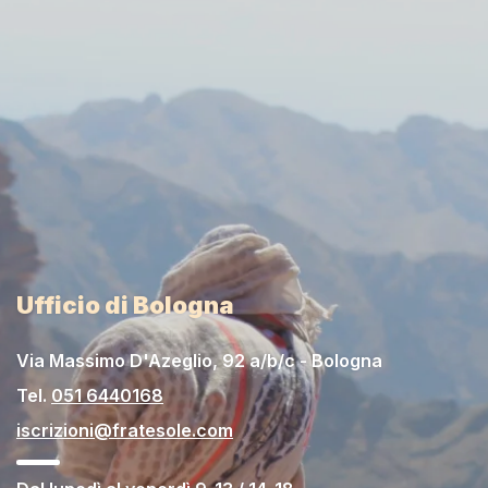
Ufficio di Bologna
Via Massimo D'Azeglio, 92 a/b/c - Bologna
Tel.
051 6440168
iscrizioni@fratesole.com