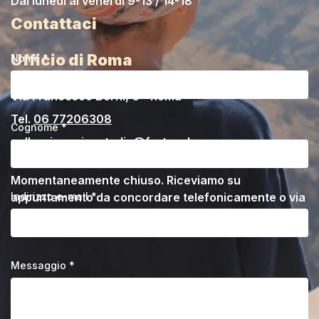
Dal lunedì al venerdì 9-13 / 14-18
Contattaci
Ufficio di Roma
Nome *
Via Francesco Berni, 6 - Roma
Tel.
06 77206308
Cognome *
pellegrinaggicustodia@fratesole.com
Momentaneamente chiuso. Riceviamo su
Indirizzo e-mail *
appuntamento da concordare telefonicamente o via
email.
Messaggio *