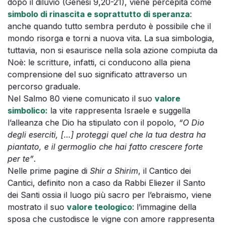
dopo il diluvio (Genesi 9,20-21), viene percepita come
simbolo di rinascita e soprattutto di speranza
:
anche quando tutto sembra perduto è possibile che il
mondo risorga e torni a nuova vita. La sua simbologia,
tuttavia, non si esaurisce nella sola azione compiuta da
Noè: le scritture, infatti, ci conducono alla piena
comprensione del suo significato attraverso un
percorso graduale.
Nel Salmo 80 viene comunicato il suo
valore
simbolico:
la vite rappresenta Israele e suggella
l’alleanza che Dio ha stipulato con il popolo,
“O Dio
degli eserciti, […] proteggi quel che la tua destra ha
piantato, e il germoglio che hai fatto crescere forte
per te”
.
Nelle prime pagine di
Shir a Shirim
, il Cantico dei
Cantici, definito non a caso da Rabbi Eliezer il Santo
dei Santi ossia il luogo più sacro per l’ebraismo, viene
mostrato il suo
valore teologico
: l’immagine della
sposa che custodisce le vigne con amore rappresenta