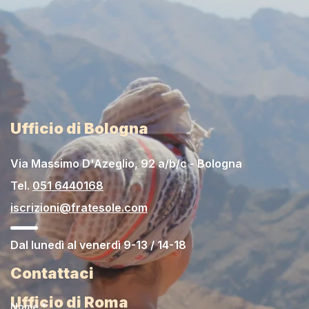
Ufficio di Bologna
Via Massimo D'Azeglio, 92 a/b/c - Bologna
Tel.
051 6440168
iscrizioni@fratesole.com
Dal lunedì al venerdì 9-13 / 14-18
Contattaci
Ufficio di Roma
Nome *