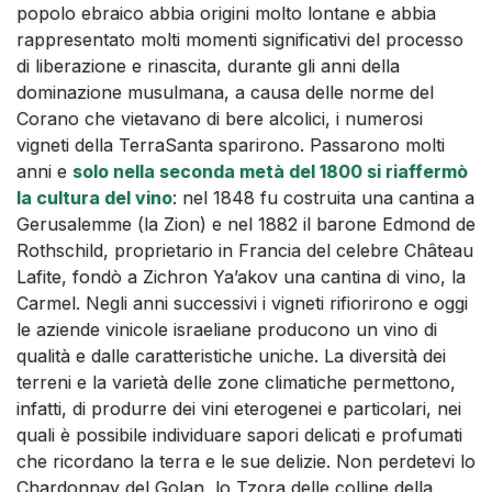
popolo ebraico abbia origini molto lontane e abbia
rappresentato molti momenti significativi del processo
di liberazione e rinascita, durante gli anni della
dominazione musulmana, a causa delle norme del
Corano che vietavano di bere alcolici, i numerosi
vigneti della TerraSanta sparirono. Passarono molti
anni e
solo nella seconda metà del 1800 si riaffermò
la cultura del vino
: nel 1848 fu costruita una cantina a
Gerusalemme (la Zion) e nel 1882 il barone Edmond de
Rothschild, proprietario in Francia del celebre Château
Lafite, fondò a Zichron Ya’akov una cantina di vino, la
Carmel. Negli anni successivi i vigneti rifiorirono e oggi
le aziende vinicole israeliane producono un vino di
qualità e dalle caratteristiche uniche. La diversità dei
terreni e la varietà delle zone climatiche permettono,
infatti, di produrre dei vini eterogenei e particolari, nei
quali è possibile individuare sapori delicati e profumati
che ricordano la terra e le sue delizie. Non perdetevi lo
Chardonnay del Golan, lo Tzora delle colline della