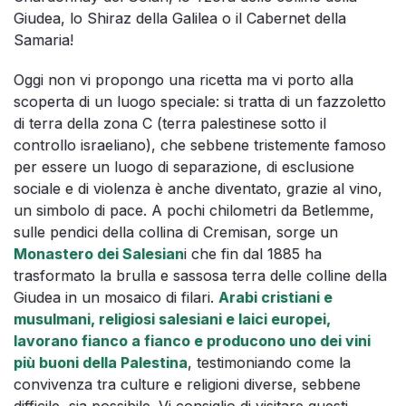
Giudea, lo Shiraz della Galilea o il Cabernet della
Samaria!
Oggi non vi propongo una ricetta ma vi porto alla
scoperta di un luogo speciale: si tratta di un fazzoletto
di terra della zona C (terra palestinese sotto il
controllo israeliano), che sebbene tristemente famoso
per essere un luogo di separazione, di esclusione
sociale e di violenza è anche diventato, grazie al vino,
un simbolo di pace. A pochi chilometri da Betlemme,
sulle pendici della collina di Cremisan, sorge un
Monastero dei Salesian
i che fin dal 1885 ha
trasformato la brulla e sassosa terra delle colline della
Giudea in un mosaico di filari.
Arabi cristiani e
musulmani, religiosi salesiani e laici europei,
lavorano fianco a fianco e producono uno dei vini
più buoni della Palestina
, testimoniando come la
convivenza tra culture e religioni diverse, sebbene