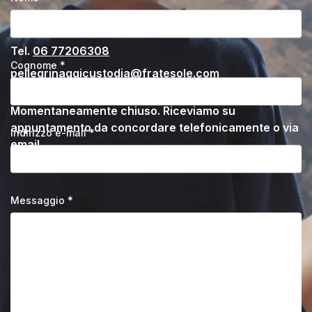
Via Francesco Berni, 6 - Roma
Tel.
06 77206308
Cognome *
pellegrinaggicustodia@fratesole.com
Momentaneamente chiuso. Riceviamo su
appuntamento da concordare telefonicamente o via
Indirizzo e-mail *
email.
Messaggio *