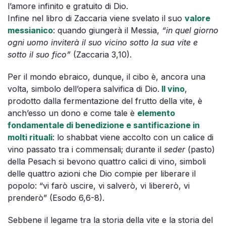
l’amore infinito e gratuito di Dio.
Infine nel libro di Zaccaria viene svelato il suo
valore
messianico
: quando giungerà il Messia,
“in quel giorno
ogni uomo inviterà il suo vicino sotto la sua vite e
sotto il suo fico”
(Zaccaria 3,10).
Per il mondo ebraico, dunque, il cibo è, ancora una
volta, simbolo dell’opera salvifica di Dio.
Il vino
,
prodotto dalla fermentazione del frutto della vite, è
anch’esso un dono e come tale è
elemento
fondamentale di benedizione e santificazione in
molti rituali
: lo shabbat viene accolto con un calice di
vino passato tra i commensali; durante il
seder
(pasto)
della Pesach si bevono quattro calici di vino, simboli
delle quattro azioni che Dio compie per liberare il
popolo: “vi farò uscire, vi salverò, vi libererò, vi
prenderò” (Esodo 6,6-8).
Sebbene il legame tra la storia della vite e la storia del