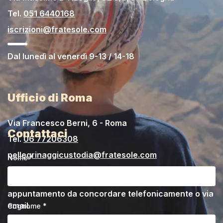
Tel.
051 6440168
iscrizioni@fratesole.com
Dal lunedì al venerdì 9-13 / 14-18
Ufficio di Roma
Via Francesco Berni, 6 - Roma
Contattaci
Tel.
06 77206308
pellegrinaggicustodia@fratesole.com
Nome *
Momentaneamente chiuso. Riceviamo su
appuntamento da concordare telefonicamente o via
email.
Cognome *