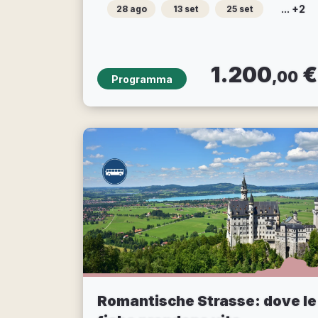
... +2
28 ago
13 set
25 set
1.200
€
,00
Programma
Romantische Strasse: dove le