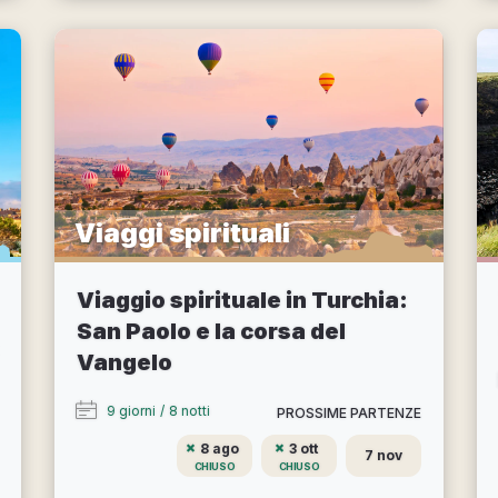
Viaggi spirituali
Viaggio spirituale in Turchia:
San Paolo e la corsa del
Vangelo
9 giorni
/
8 notti
PROSSIME PARTENZE
8 ago
3 ott
7 nov
CHIUSO
CHIUSO