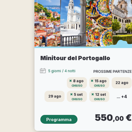
Minitour del Portogallo
5 giorni
/
4 notti
PROSSIME PARTENZE
8 ago
15 ago
22 ago
CHIUSO
CHIUSO
5 set
12 set
... +4
29 ago
CHIUSO
CHIUSO
550
€
,00
Programma