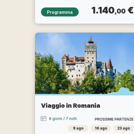
1.140
€
,00
Programma
Viaggio in Romania
8 giorni
/
7 notti
PROSSIME PARTENZE
9 ago
16 ago
23 ago