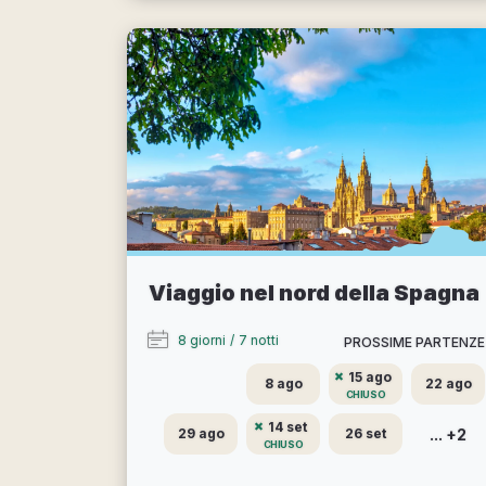
Viaggio nel nord della Spagna
8 giorni
/
7 notti
PROSSIME PARTENZE
15 ago
8 ago
22 ago
CHIUSO
14 set
... +2
29 ago
26 set
CHIUSO