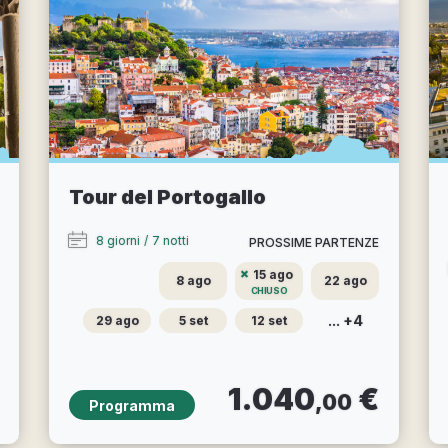
Tour del Portogallo
8 giorni
/
7 notti
PROSSIME PARTENZE
15 ago
8 ago
22 ago
CHIUSO
... +4
29 ago
5 set
12 set
1.040
€
,00
Programma