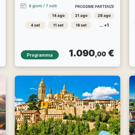
8 giorni
/
7 notti
PROSSIME PARTENZE
14 ago
21 ago
28 ago
... +1
4 set
11 set
18 set
1.090
€
,00
Programma