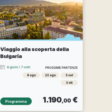
Viaggio alla scoperta della
Bulgaria
8 giorni
/
7 notti
PROSSIME PARTENZE
8 ago
22 ago
5 set
3 ott
1.190
€
,00
Programma