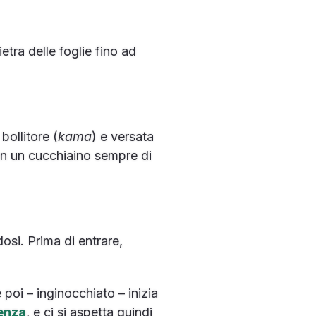
tra delle foglie fino ad
bollitore (
kama
) e versata
 con un cucchiaino sempre di
dosi. Prima di entrare,
 poi – inginocchiato – inizia
ienza
, e ci si aspetta quindi