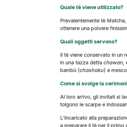
Quale tè viene utilizzato?
Prevalentemente tè Matcha, m
ottenere una polvere finissi
Quali oggetti servono?
Il tè viene conservato in un 
in una tazza detta
chawan,
u
bambù (
chashaku
) e mescol
Come si svolge la cerimon
Al loro arrivo, gli invitati s
tolgono le scarpe e indossan
L’incaricato alla preparazione
a preparare il tè per il primo