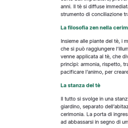
anni. Il tè si diffuse immedi
strumento di conciliazione tra
La filosofia zen nella cerim
Insieme alle piante del tè, i
che si può raggiungere l’illu
venne applicata al tè, che d
princìpi: armonia, rispetto, t
pacificare l’animo, per crear
La stanza del tè
Il tutto si svolge in una st
giardino, separato dell’abita
cerimonia. La porta di ingre
ad abbassarsi in segno di um