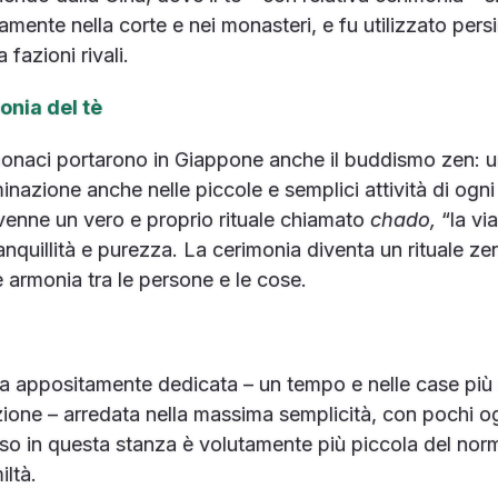
atamente nella corte e nei monasteri, e fu utilizzato pe
 fazioni rivali.
onia del tè
 monaci portarono in Giappone anche il buddismo zen: un
minazione anche nelle piccole e semplici attività di ogni
ivenne un vero e proprio rituale chiamato
chado,
“la vi
ranquillità e purezza. La cerimonia diventa un rituale ze
e armonia tra le persone e le cose.
anza appositamente dedicata – un tempo e nelle case pi
zione – arredata nella massima semplicità, con pochi ogge
sso in questa stanza è volutamente più piccola del norm
iltà.