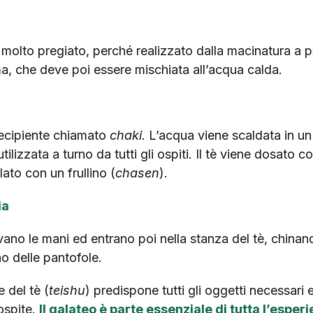
olto pregiato, perché realizzato dalla macinatura a pie
ma, che deve poi essere mischiata all’acqua calda.
recipiente chiamato
chaki
. L’acqua viene scaldata in un 
tilizzata a turno da tutti gli ospiti. Il tè viene dosato
ato con un frullino (
chasen
).
ia
i lavano le mani ed entrano poi nella stanza del tè, chinan
o delle pantofole.
 del tè (
teishu
) predispone tutti gli oggetti necessari e
 ospite.
Il galateo è parte essenziale di tutta l’esper