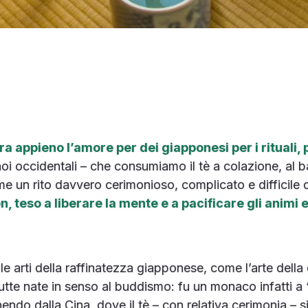
 appieno l’amore per dei giapponesi per i rituali, pe
noi occidentali – che consumiamo il tè a colazione, al b
me un rito davvero cerimonioso, complicato e difficil
n, teso a liberare la mente e a pacificare gli animi 
le arti della raffinatezza giapponese, come l’arte della 
tutte nate in senso al buddismo: fu un monaco infatti a “
endo dalla Cina, dove il tè – con relativa cerimonia – 