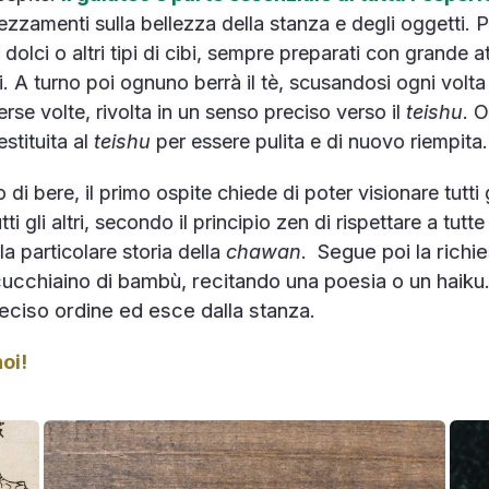
ezzamenti sulla bellezza della stanza e degli oggetti. Pr
dolci o altri tipi di cibi, sempre preparati con grande at
 A turno poi ognuno berrà il tè, scusandosi ogni volta 
rse volte, rivolta in un senso preciso verso il
teishu
. 
stituita al
teishu
per essere pulita e di nuovo riempita.
 bere, il primo ospite chiede di poter visionare tutti gli 
ti gli altri, secondo il principio zen di rispettare a tutt
. Segue poi la richi
la particolare storia della
chawan
cucchiaino di bambù, recitando una poesia o un haiku. 
preciso ordine ed esce dalla stanza.
oi!