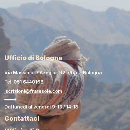
Ufficio di Bologna
Via Massimo D'Azeglio, 92 a/b/c - Bologna
Tel.
051 6440168
iscrizioni@fratesole.com
Dal lunedì al venerdì 9-13 / 14-18
Contattaci