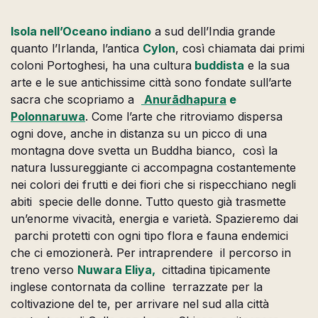
Isola nell’Oceano indiano
a sud dell’India grande
quanto l’Irlanda, l’antica
Cylon
, così chiamata dai primi
coloni Portoghesi, ha una cultura
buddista
e la sua
arte e le sue antichissime città sono fondate sull’arte
sacra che scopriamo a
Anurādhapura
e
Polonnaruwa
. Come l’arte che ritroviamo dispersa
ogni dove, anche in distanza su un picco di una
montagna dove svetta un Buddha bianco, così la
natura lussureggiante ci accompagna costantemente
nei colori dei frutti e dei fiori che si rispecchiano negli
abiti specie delle donne. Tutto questo già trasmette
un’enorme vivacità, energia e varietà. Spazieremo dai
parchi protetti con ogni tipo flora e fauna endemici
che ci emozionerà. Per intraprendere il percorso in
treno verso
Nuwara Eliya,
cittadina tipicamente
inglese contornata da colline terrazzate per la
coltivazione del te, per arrivare nel sud alla città