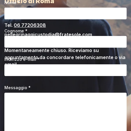
Ufficio di Roma
Nome *
Via Francesco Berni, 6 - Roma
Tel.
06 77206308
Cognome *
pellegrinaggicustodia@fratesole.com
Momentaneamente chiuso. Riceviamo su
appuntamento da concordare telefonicamente o via
Indirizzo e-mail *
email.
Messaggio *