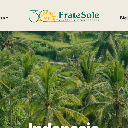
FrateSole Viaggeria Francescana
nta
Bigl