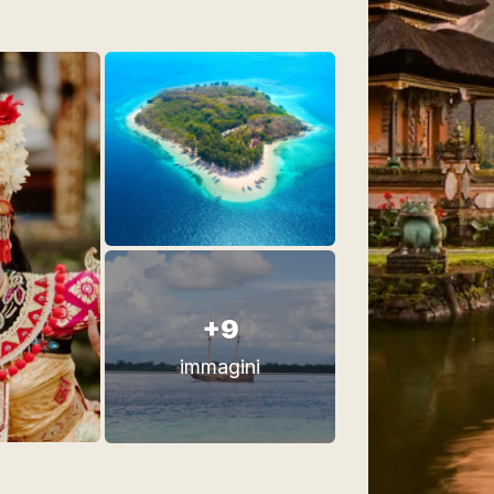
+9
immagini