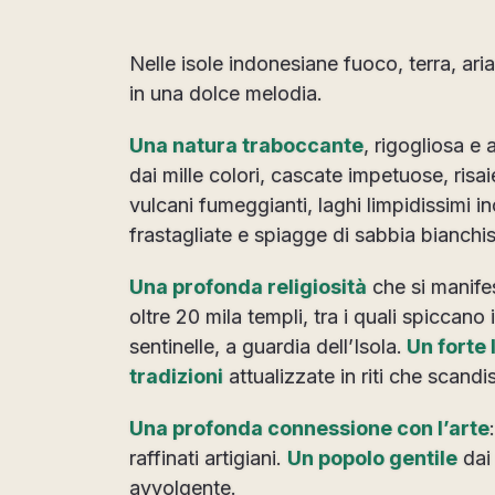
Nelle isole indonesiane fuoco, terra, a
in una dolce melodia.
Una natura traboccante
, rigogliosa e 
dai mille colori, cascate impetuose, risa
vulcani fumeggianti, laghi limpidissimi i
frastagliate e spiagge di sabbia bianchi
Una profonda religiosità
che si manifes
oltre 20 mila templi, tra i quali spiccano
sentinelle, a guardia dell’Isola.
Un forte 
tradizioni
attualizzate in riti che scandi
Una profonda connessione con l’arte
raffinati artigiani.
Un popolo gentile
dai 
avvolgente.