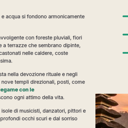
ria e acqua si fondono armonicamente
avvolgente con foreste pluviali, fiori
ie a terrazze che sembrano dipinte,
ncastonati nelle caldere, coste
ssima.
ta nella devozione rituale e negli
 i nove templi direzionali, posti, come
legame con le
scono ogni attimo della vita.
: isole di musicisti, danzatori, pittori e
profondi occhi scuri e dal sorriso