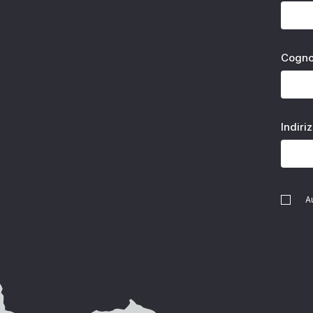
Cogn
Indiri
A