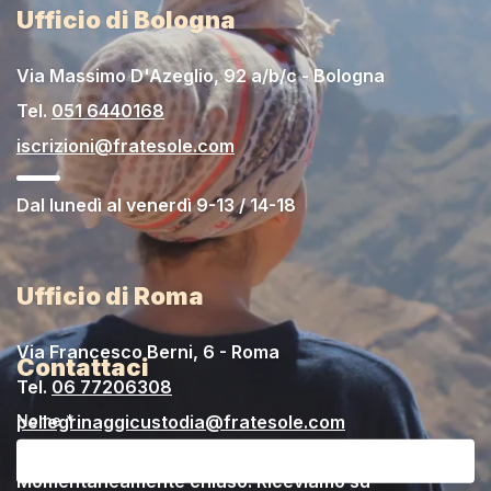
Ufficio di Bologna
Via Massimo D'Azeglio, 92 a/b/c - Bologna
Tel.
051 6440168
iscrizioni@fratesole.com
Dal lunedì al venerdì 9-13 / 14-18
Ufficio di Roma
Via Francesco Berni, 6 - Roma
Contattaci
Tel.
06 77206308
Nome *
pellegrinaggicustodia@fratesole.com
Momentaneamente chiuso. Riceviamo su