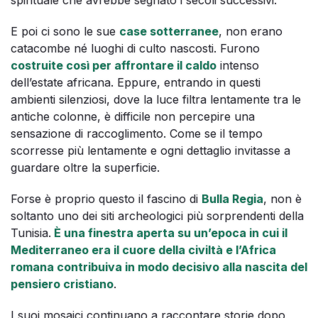
spirituale che avrebbe segnato i secoli successivi.
E poi ci sono le sue
case sotterranee
, non erano
catacombe né luoghi di culto nascosti. Furono
costruite così per affrontare il caldo
intenso
dell’estate africana. Eppure, entrando in questi
ambienti silenziosi, dove la luce filtra lentamente tra le
antiche colonne, è difficile non percepire una
sensazione di raccoglimento. Come se il tempo
scorresse più lentamente e ogni dettaglio invitasse a
guardare oltre la superficie.
Forse è proprio questo il fascino di
Bulla Regia
, non è
soltanto uno dei siti archeologici più sorprendenti della
Tunisia.
È una finestra aperta su un’epoca in cui il
Mediterraneo era il cuore della civiltà e l’Africa
romana contribuiva in modo decisivo alla nascita del
pensiero cristiano
.
I suoi mosaici continuano a raccontare storie dopo