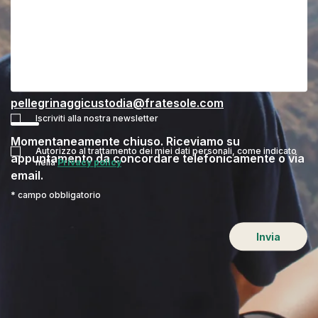
Ufficio di Roma
Via Francesco Berni, 6 - Roma
Tel.
06 77206308
pellegrinaggicustodia@fratesole.com
Iscriviti alla nostra newsletter
Momentaneamente chiuso. Riceviamo su
Autorizzo al trattamento dei miei dati personali, come indicato
appuntamento da concordare telefonicamente o via
nella
Privacy policy
email.
* campo obbligatorio
Invia