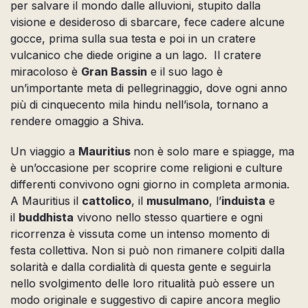
per salvare il mondo dalle alluvioni, stupito dalla
visione e desideroso di sbarcare, fece cadere alcune
gocce, prima sulla sua testa e poi in un cratere
vulcanico che diede origine a un lago. Il cratere
miracoloso è
Gran Bassin
e il suo lago è
un’importante meta di pellegrinaggio, dove ogni anno
più di cinquecento mila hindu nell’isola, tornano a
rendere omaggio a Shiva.
Un viaggio a
Mauritius
non è solo mare e spiagge, ma
è un’occasione per scoprire come religioni e culture
differenti convivono ogni giorno in completa armonia.
A Mauritius il
cattolico
, il
musulmano
, l’
induista
e
il
buddhista
vivono nello stesso quartiere e ogni
ricorrenza è vissuta come un intenso momento di
festa collettiva. Non si può non rimanere colpiti dalla
solarità e dalla cordialità di questa gente e seguirla
nello svolgimento delle loro ritualità può essere un
modo originale e suggestivo di capire ancora meglio