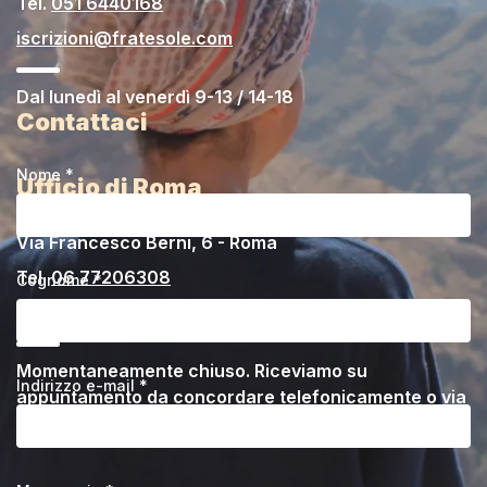
Tel.
051 6440168
iscrizioni@fratesole.com
Dal lunedì al venerdì 9-13 / 14-18
Contattaci
Nome *
Ufficio di Roma
Via Francesco Berni, 6 - Roma
Tel.
06 77206308
Cognome *
pellegrinaggicustodia@fratesole.com
Momentaneamente chiuso. Riceviamo su
Indirizzo e-mail *
appuntamento da concordare telefonicamente o via
email.