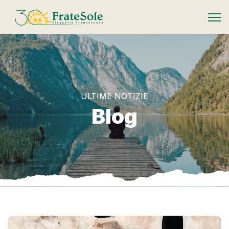
FrateSole Viaggeria Francescana
ULTIME NOTIZIE
Blog