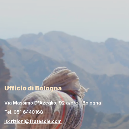
Ufficio di Bologna
Via Massimo D'Azeglio, 92 a/b/c - Bologna
Tel.
051 6440168
iscrizioni@fratesole.com