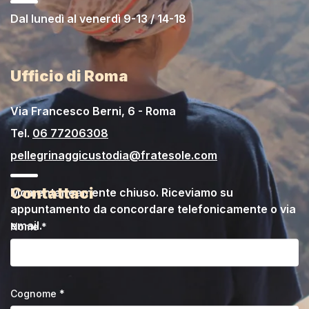
Dal lunedì al venerdì 9-13 / 14-18
Ufficio di Roma
Via Francesco Berni, 6 - Roma
Tel.
06 77206308
pellegrinaggicustodia@fratesole.com
Contattaci
Momentaneamente chiuso. Riceviamo su
appuntamento da concordare telefonicamente o via
email.
Nome *
Cognome *