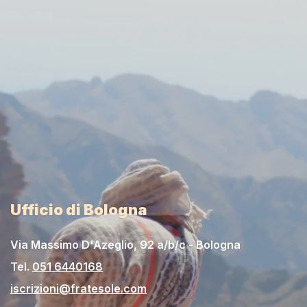
Ufficio di Bologna
Via Massimo D'Azeglio, 92 a/b/c - Bologna
Tel.
051 6440168
iscrizioni@fratesole.com