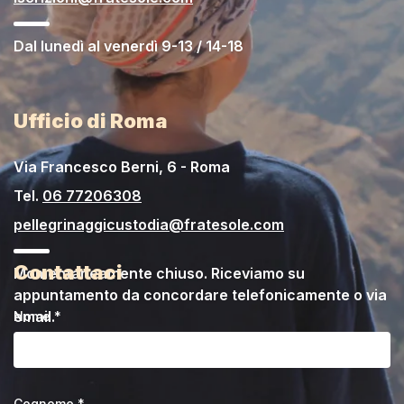
Dal lunedì al venerdì 9-13 / 14-18
Ufficio di Roma
Via Francesco Berni, 6 - Roma
Tel.
06 77206308
pellegrinaggicustodia@fratesole.com
Contattaci
Momentaneamente chiuso. Riceviamo su
appuntamento da concordare telefonicamente o via
email.
Nome *
Cognome *