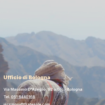
Ufficio di Bologna
Via Massimo D'Azeglio, 92 a/b/c - Bologna
Tel.
051 6440168
iscrizioni@fratesole.com