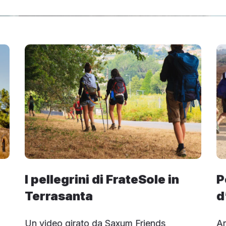
I pellegrini di FrateSole in
P
Terrasanta
d
Un video girato da Saxum Friends
Ar