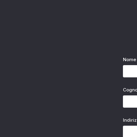
Nome 
Cogn
Indiri