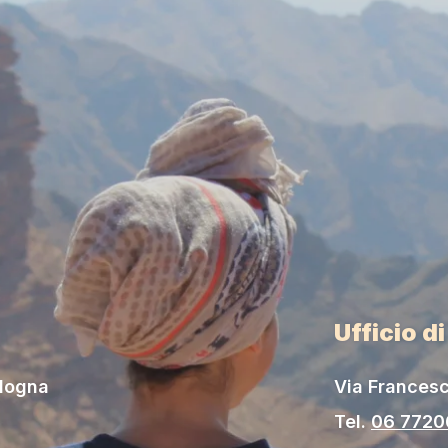
Ufficio d
ologna
Via Francesc
Tel.
06 772