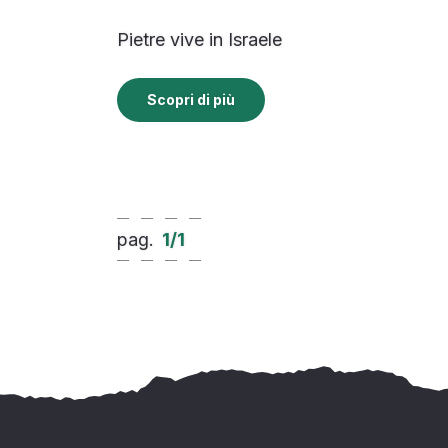
Pietre vive in Israele
Scopri di più
pag.
1
/
1