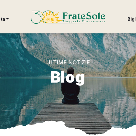
FrateSole Viaggeria Francescana
nta
Bigl
ULTIME NOTIZIE
Blog