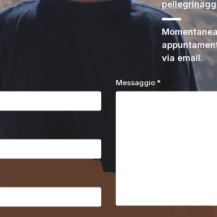
pellegrinag
Momentaneam
appuntament
via email.
Messaggio *