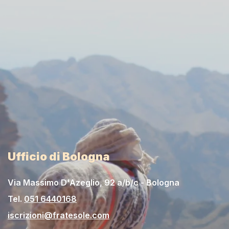
Ufficio di Bologna
Via Massimo D'Azeglio, 92 a/b/c - Bologna
Tel.
051 6440168
iscrizioni@fratesole.com