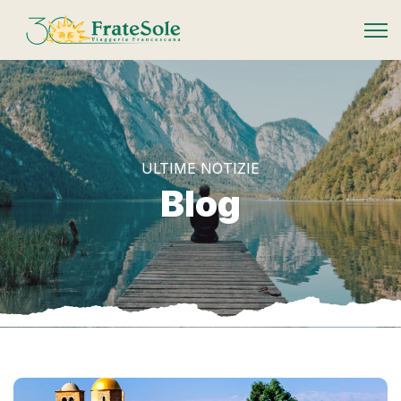
FrateSole Viaggeria Francescana
ULTIME NOTIZIE
Blog