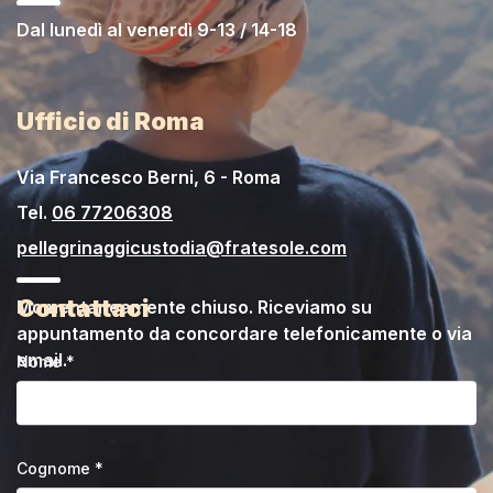
Dal lunedì al venerdì 9-13 / 14-18
Ufficio di Roma
Via Francesco Berni, 6 - Roma
Tel.
06 77206308
pellegrinaggicustodia@fratesole.com
Contattaci
Momentaneamente chiuso. Riceviamo su
appuntamento da concordare telefonicamente o via
email.
Nome *
Cognome *