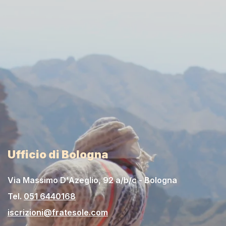
Ufficio di Bologna
Via Massimo D'Azeglio, 92 a/b/c - Bologna
Tel.
051 6440168
iscrizioni@fratesole.com