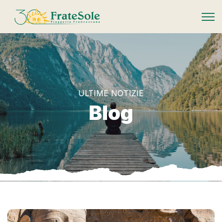
FrateSole Viaggeria Francescana
ULTIME NOTIZIE
Blog