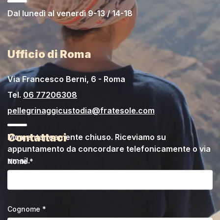
Dal lunedì al venerdì 9-13 / 14-18
Ufficio di Roma
Via Francesco Berni, 6 - Roma
Tel.
06 77206308
pellegrinaggicustodia@fratesole.com
Contattaci
Momentaneamente chiuso. Riceviamo su
appuntamento da concordare telefonicamente o via
email.
Nome *
Cognome *