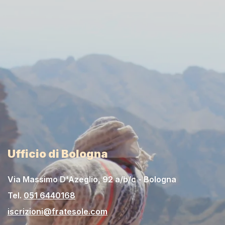
Ufficio di Bologna
Via Massimo D'Azeglio, 92 a/b/c - Bologna
Tel.
051 6440168
iscrizioni@fratesole.com