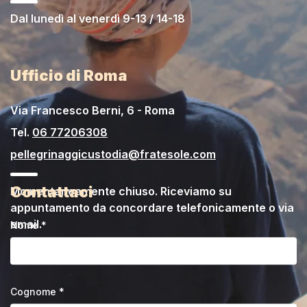
Dal lunedì al venerdì 9-13 / 14-18
Ufficio di Roma
Via Francesco Berni, 6 - Roma
Tel.
06 77206308
pellegrinaggicustodia@fratesole.com
Contattaci
Momentaneamente chiuso. Riceviamo su
appuntamento da concordare telefonicamente o via
email.
Nome *
Cognome *