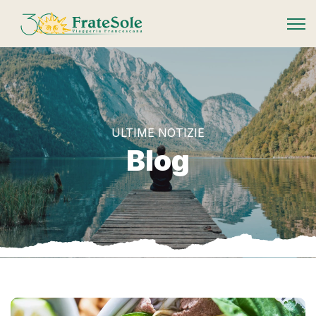
FrateSole Viaggeria Francescana
ULTIME NOTIZIE
Blog