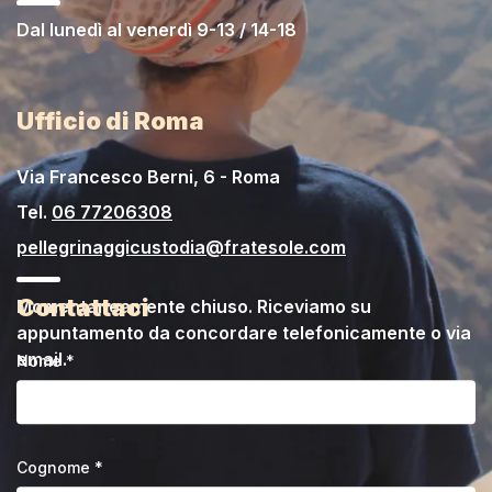
Dal lunedì al venerdì 9-13 / 14-18
Ufficio di Roma
Via Francesco Berni, 6 - Roma
Tel.
06 77206308
pellegrinaggicustodia@fratesole.com
Contattaci
Momentaneamente chiuso. Riceviamo su
appuntamento da concordare telefonicamente o via
email.
Nome *
Cognome *