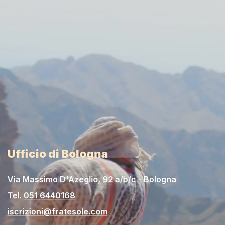
Ufficio di Bologna
Via Massimo D'Azeglio, 92 a/b/c - Bologna
Tel.
051 6440168
iscrizioni@fratesole.com