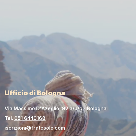
Ufficio di Bologna
Via Massimo D'Azeglio, 92 a/b/c - Bologna
Tel.
051 6440168
iscrizioni@fratesole.com