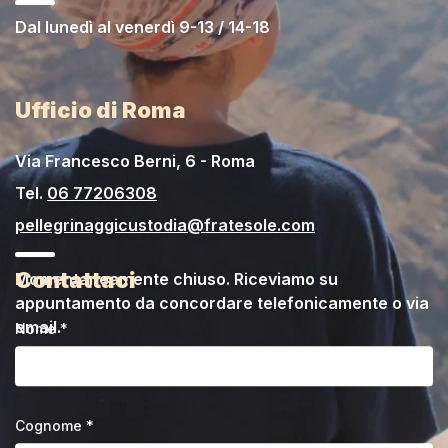
Dal lunedì al venerdì 9-13 / 14-18
Ufficio di Roma
Via Francesco Berni, 6 - Roma
Tel.
06 77206308
pellegrinaggicustodia@fratesole.com
Contattaci
Momentaneamente chiuso. Riceviamo su
appuntamento da concordare telefonicamente o via
email.
Nome *
Cognome *