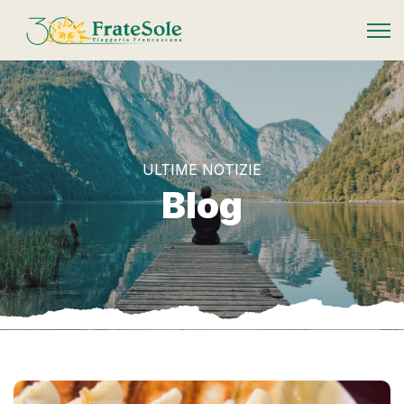
FrateSole Viaggeria Francescana
ULTIME NOTIZIE
Blog