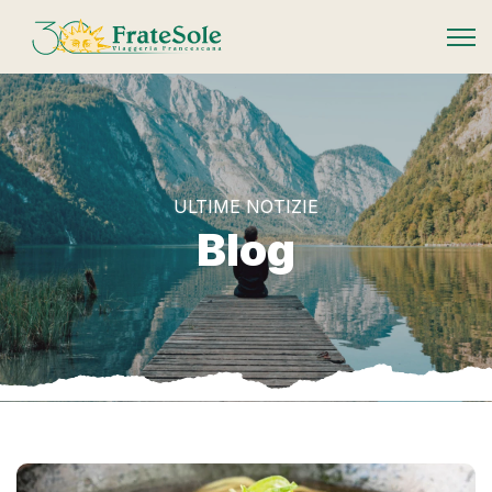
FrateSole Viaggeria Francescana
ULTIME NOTIZIE
Blog