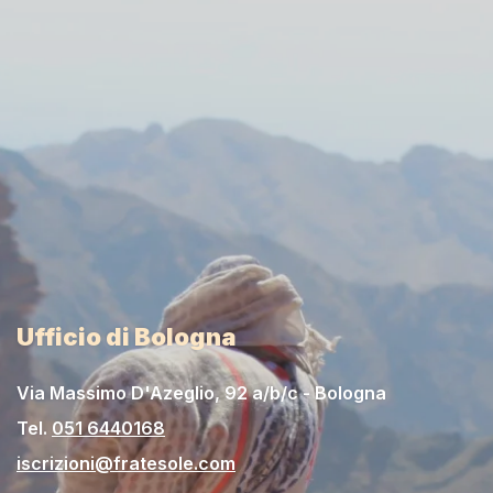
Ufficio di Bologna
Via Massimo D'Azeglio, 92 a/b/c - Bologna
Tel.
051 6440168
iscrizioni@fratesole.com