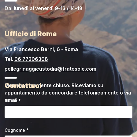
Dal lunedì al venerdì 9-13 / 14-18
Ufficio di Roma
Via Francesco Berni, 6 - Roma
Tel.
06 77206308
pellegrinaggicustodia@fratesole.com
Contattaci
Momentaneamente chiuso. Riceviamo su
appuntamento da concordare telefonicamente o via
email.
Nome *
Cognome *