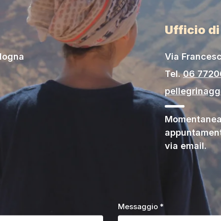
Ufficio d
ologna
Via Francesc
Tel.
06 772
pellegrinag
Momentaneam
appuntament
via email.
Messaggio *