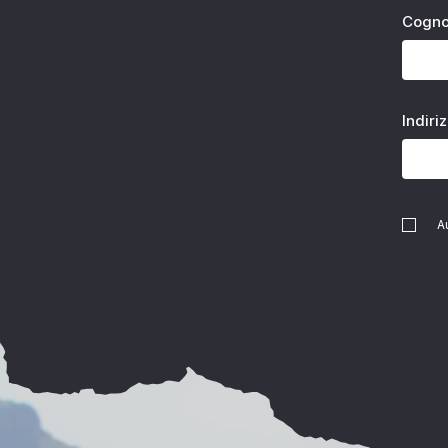
Cogn
Indiri
A