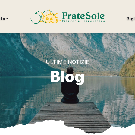
FrateSole Viaggeria Francescana
nta
Bigl
ULTIME NOTIZIE
Blog