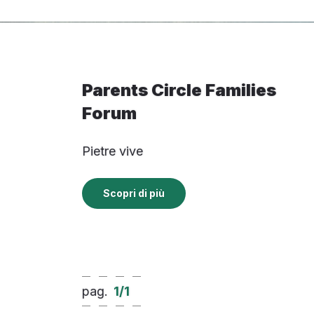
Parents Circle Families
Forum
Pietre vive
Scopri di più
pag.
1
/
1