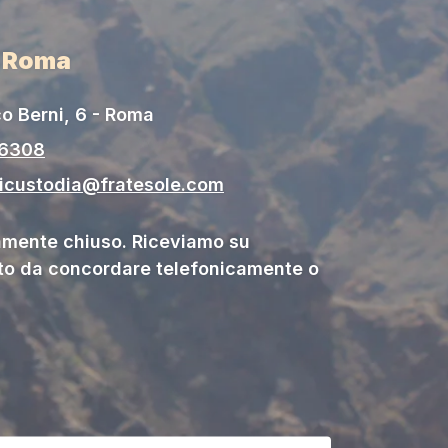
i Roma
o Berni, 6 - Roma
06308
gicustodia@fratesole.com
ente chiuso. Riceviamo su
o da concordare telefonicamente o