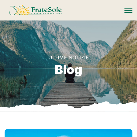
FrateSole Viaggeria Francescana
ULTIME NOTIZIE
Blog