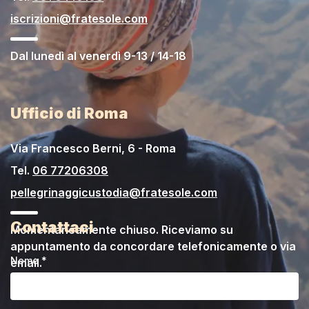
iscrizioni@fratesole.com
Dal lunedì al venerdì 9-13 / 14-18
Ufficio di Roma
Via Francesco Berni, 6 - Roma
Tel.
06 77206308
pellegrinaggicustodia@fratesole.com
Contattaci
Momentaneamente chiuso. Riceviamo su
appuntamento da concordare telefonicamente o via
Nome *
email.