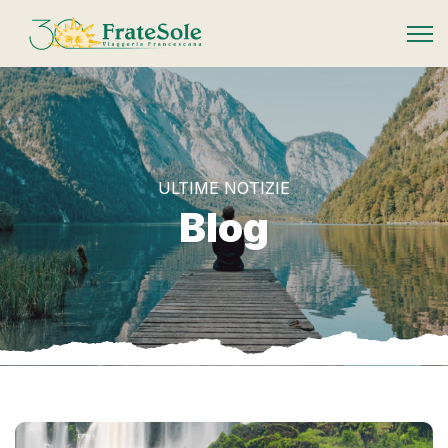
FrateSole Viaggeria Francescana
ULTIME NOTIZIE
Blog