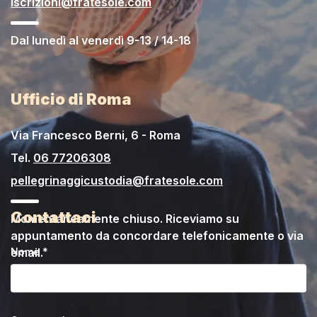
iscrizioni@fratesole.com
Dal lunedì al venerdì 9-13 / 14-18
Ufficio di Roma
Via Francesco Berni, 6 - Roma
Tel.
06 77206308
pellegrinaggicustodia@fratesole.com
Contattaci
Momentaneamente chiuso. Riceviamo su
appuntamento da concordare telefonicamente o via
email.
Nome *