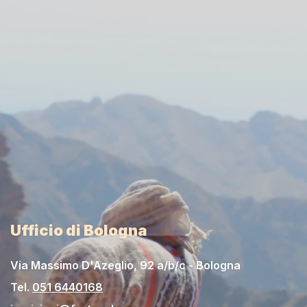
Ufficio di Bologna
Via Massimo D'Azeglio, 92 a/b/c - Bologna
Tel.
051 6440168