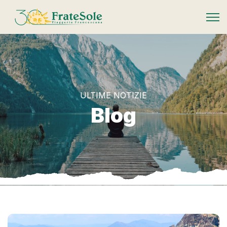
FrateSole Viaggeria Francescana
ULTIME NOTIZIE
Blog