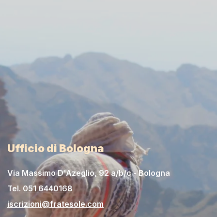
Ufficio di Bologna
Via Massimo D'Azeglio, 92 a/b/c - Bologna
Tel.
051 6440168
iscrizioni@fratesole.com