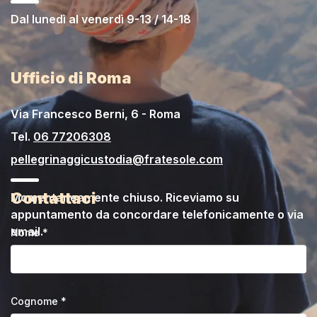
Dal lunedì al venerdì 9-13 / 14-18
Ufficio di Roma
Via Francesco Berni, 6 - Roma
Tel.
06 77206308
pellegrinaggicustodia@fratesole.com
Contattaci
Momentaneamente chiuso. Riceviamo su
appuntamento da concordare telefonicamente o via
email.
Nome *
Cognome *