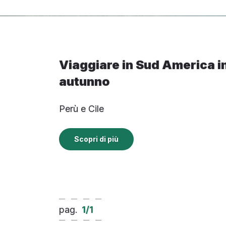
Viaggiare in Sud America i
autunno
Perù e Cile
Scopri di più
pag.
1
/
1