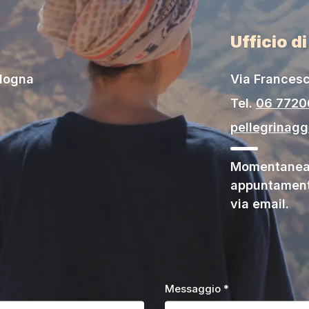
Ufficio d
ologna
Via Francesc
Tel.
06 772
pellegrinag
Momentaneam
appuntament
via email.
Messaggio *