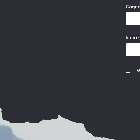
Cogn
Indiri
A