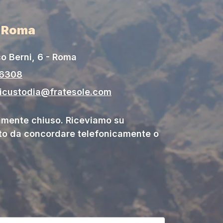
i Roma
o Berni, 6 - Roma
06308
gicustodia@fratesole.com
ente chiuso. Riceviamo su
o da concordare telefonicamente o