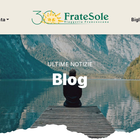
FrateSole Viaggeria Francescana
nta
Bigl
ULTIME NOTIZIE
Blog