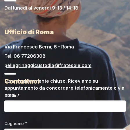
Dal lunedì al venerdì 9-13 / 14-18
Ufficio di Roma
Via Francesco Berni, 6 - Roma
Tel.
06 77206308
pellegrinaggicustodia@fratesole.com
Contattaci
Momentaneamente chiuso. Riceviamo su
appuntamento da concordare telefonicamente o via
email.
Nome *
Cognome *