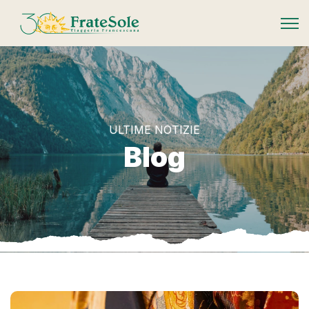
FrateSole Viaggeria Francescana
ULTIME NOTIZIE
Blog