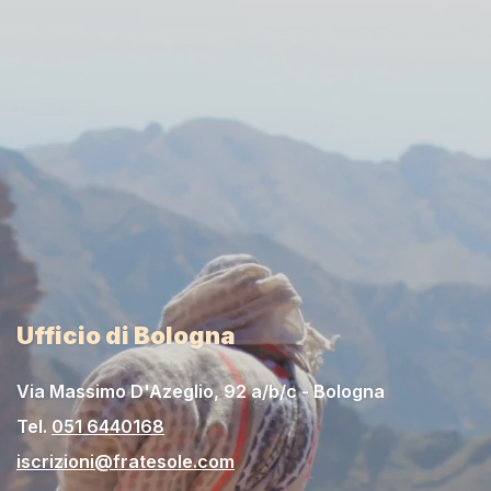
Ufficio di Bologna
Via Massimo D'Azeglio, 92 a/b/c - Bologna
Tel.
051 6440168
iscrizioni@fratesole.com