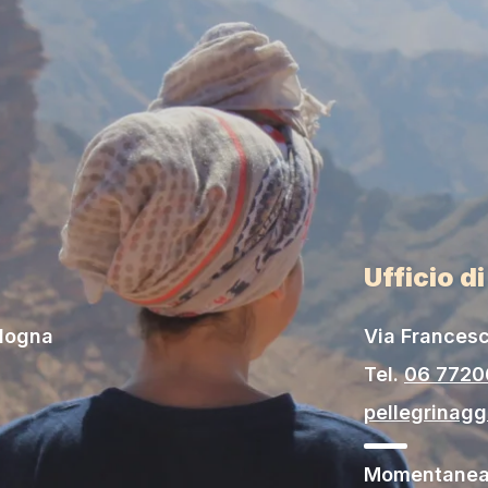
Ufficio d
ologna
Via Francesc
Tel.
06 772
pellegrinag
Momentaneam