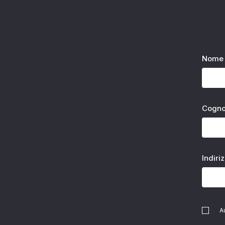
Nome 
Cogn
Indiri
A