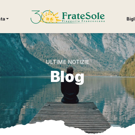
FrateSole Viaggeria Francescana
nta
Bigl
ULTIME NOTIZIE
Blog