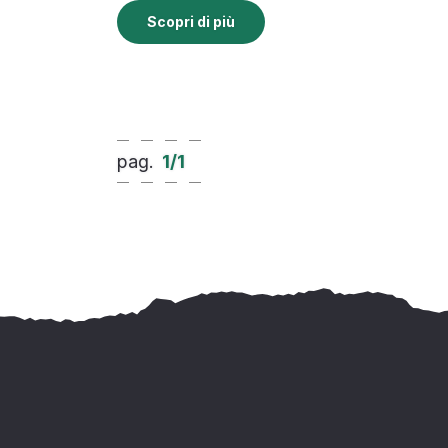
Scopri di più
pag.
1
/
1