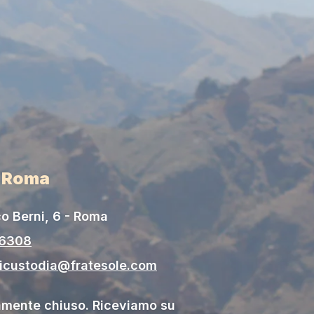
i Roma
o Berni, 6 - Roma
06308
gicustodia@fratesole.com
ente chiuso. Riceviamo su