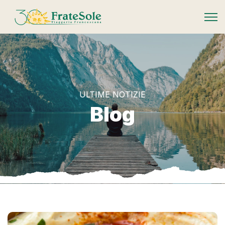
FrateSole Viaggeria Francescana
ULTIME NOTIZIE
Blog