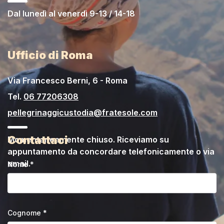
Dal lunedì al venerdì 9-13 / 14-18
Ufficio di Roma
Via Francesco Berni, 6 - Roma
Tel.
06 77206308
pellegrinaggicustodia@fratesole.com
Contattaci
Momentaneamente chiuso. Riceviamo su
appuntamento da concordare telefonicamente o via
email.
Nome *
Cognome *