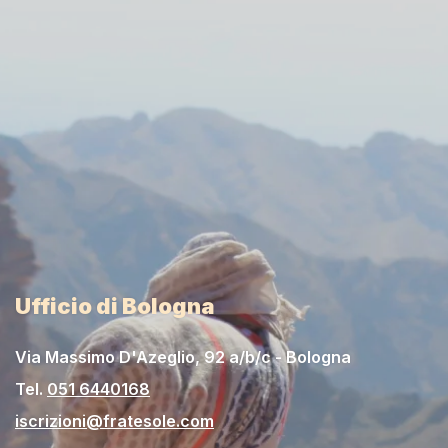
Ufficio di Bologna
Via Massimo D'Azeglio, 92 a/b/c - Bologna
Tel.
051 6440168
iscrizioni@fratesole.com