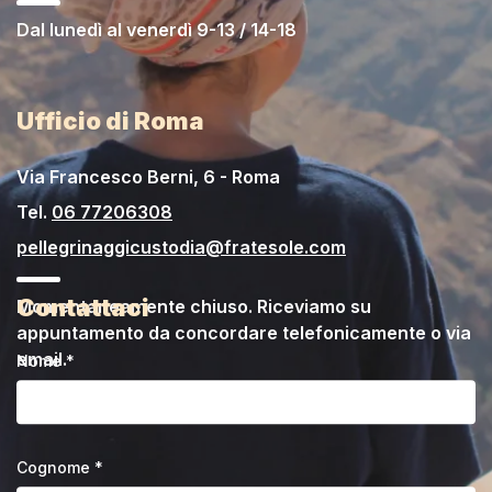
Dal lunedì al venerdì 9-13 / 14-18
Ufficio di Roma
Via Francesco Berni, 6 - Roma
Tel.
06 77206308
pellegrinaggicustodia@fratesole.com
Contattaci
Momentaneamente chiuso. Riceviamo su
appuntamento da concordare telefonicamente o via
email.
Nome *
Cognome *