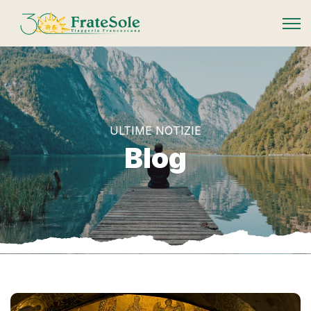
FrateSole Viaggeria Francescana
ULTIME NOTIZIE
Blog