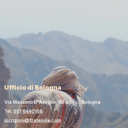
Ufficio di Bologna
Via Massimo D'Azeglio, 92 a/b/c - Bologna
Tel.
051 6440168
iscrizioni@fratesole.com