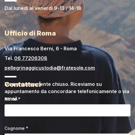
Dal lunedì al venerdì 9-13 / 14-18
Ufficio di Roma
Via Francesco Berni, 6 - Roma
Tel.
06 77206308
pellegrinaggicustodia@fratesole.com
Contattaci
Momentaneamente chiuso. Riceviamo su
appuntamento da concordare telefonicamente o via
email.
Nome *
Cognome *