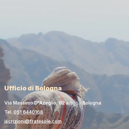
Ufficio di Bologna
Via Massimo D'Azeglio, 92 a/b/c - Bologna
Tel.
051 6440168
iscrizioni@fratesole.com