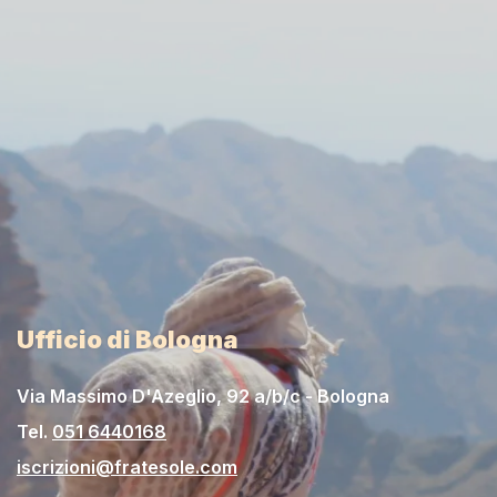
Ufficio di Bologna
Via Massimo D'Azeglio, 92 a/b/c - Bologna
Tel.
051 6440168
iscrizioni@fratesole.com