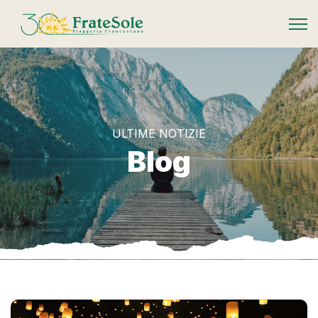
FrateSole Viaggeria Francescana
ULTIME NOTIZIE
Blog