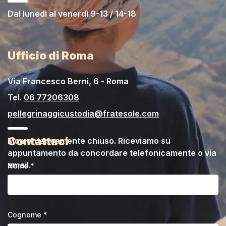
Dal lunedì al venerdì 9-13 / 14-18
Ufficio di Roma
Via Francesco Berni, 6 - Roma
Tel.
06 77206308
pellegrinaggicustodia@fratesole.com
Contattaci
Momentaneamente chiuso. Riceviamo su
appuntamento da concordare telefonicamente o via
email.
Nome *
Cognome *