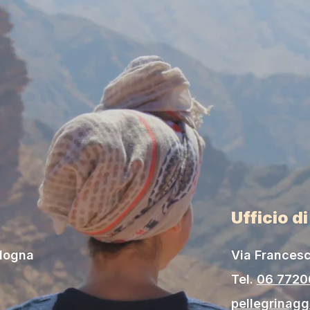
Ufficio d
ologna
Via Francesc
Tel.
06 772
pellegrinag