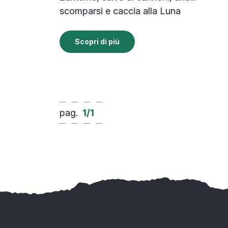
scomparsi e caccia alla Luna
Scopri di più
pag.
1
/
1