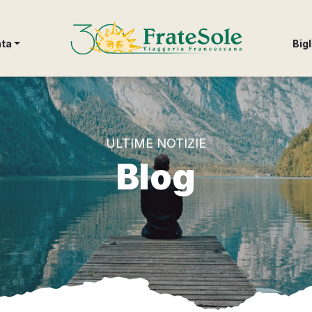
FrateSole Viaggeria Francescana
nta
Bigl
ULTIME NOTIZIE
Blog