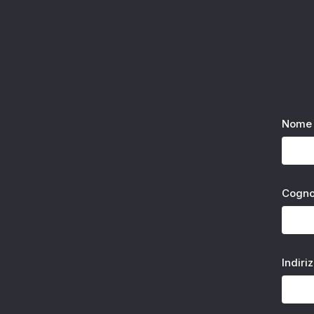
Nome 
Cogn
Indiri