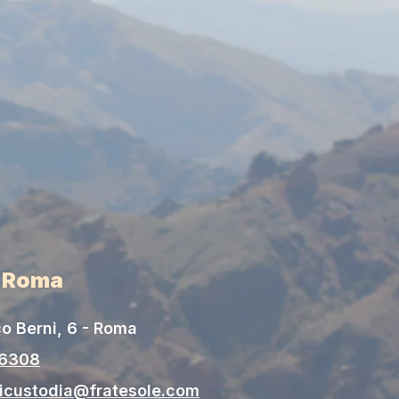
i Roma
o Berni, 6 - Roma
06308
gicustodia@fratesole.com