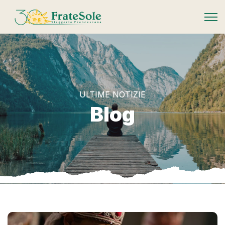
FrateSole Viaggeria Francescana
ULTIME NOTIZIE
Blog