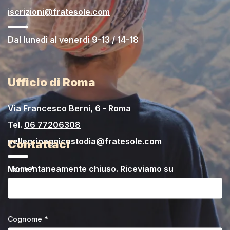
iscrizioni@fratesole.com
Dal lunedì al venerdì 9-13 / 14-18
Ufficio di Roma
Via Francesco Berni, 6 - Roma
Tel.
06 77206308
pellegrinaggicustodia@fratesole.com
Contattaci
Momentaneamente chiuso. Riceviamo su
Nome *
appuntamento da concordare telefonicamente o via
email.
Cognome *