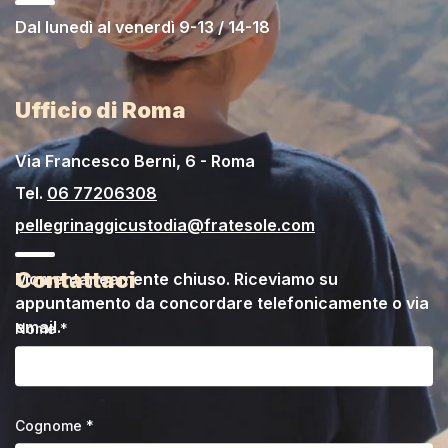
Dal lunedì al venerdì 9-13 / 14-18
Ufficio di Roma
Via Francesco Berni, 6 - Roma
Tel.
06 77206308
pellegrinaggicustodia@fratesole.com
Contattaci
Momentaneamente chiuso. Riceviamo su
appuntamento da concordare telefonicamente o via
email.
Nome *
Cognome *