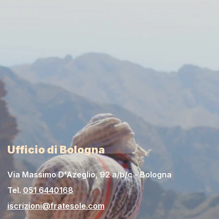
Ufficio di Bologna
Via Massimo D'Azeglio, 92 a/b/c - Bologna
Tel.
051 6440168
iscrizioni@fratesole.com