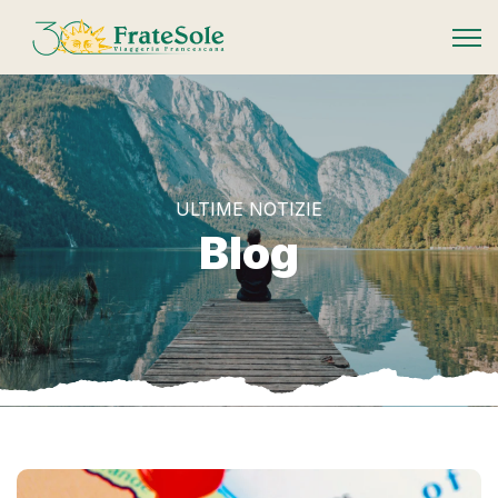
FrateSole Viaggeria Francescana
ULTIME NOTIZIE
Blog