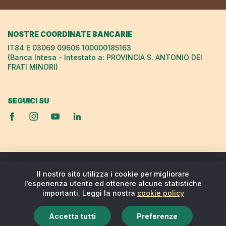
NOSTRE COORDINATE BANCARIE
IT84 E 03069 09606 100000185163
(Banca Intesa - Intestato a: PROVINCIA S. ANTONIO DEI
FRATI MINORI)
SEGUICI SU
© "FrateSole Viaggeria Francescana" della Provincia S. Antonio dei
Il nostro sito utilizza i cookie per migliorare
Frati Minori
l’esperienza utente ed ottenere alcune statistiche
Cookie policy
|
Privacy policy
importanti. Leggi la nostra
cookie policy
Accetta tutti
Preferenze
Questo sito è stato progettato da
{n}exus