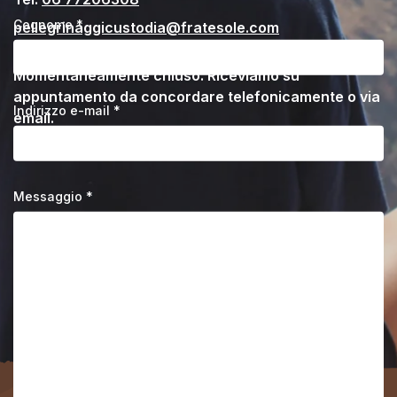
Cognome *
pellegrinaggicustodia@fratesole.com
Momentaneamente chiuso. Riceviamo su
appuntamento da concordare telefonicamente o via
Indirizzo e-mail *
email.
Messaggio *