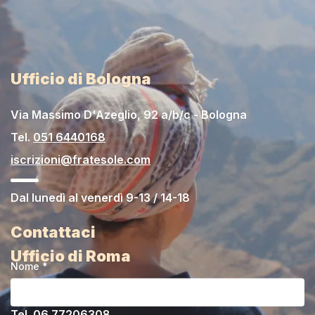
Ufficio di Bologna
Via Massimo D'Azeglio, 92 a/b/c - Bologna
Tel.
051 6440168
iscrizioni@fratesole.com
Dal lunedì al venerdì 9-13 / 14-18
Contattaci
Ufficio di Roma
Nome *
Via Francesco Berni, 6 - Roma
Tel.
06 77206308