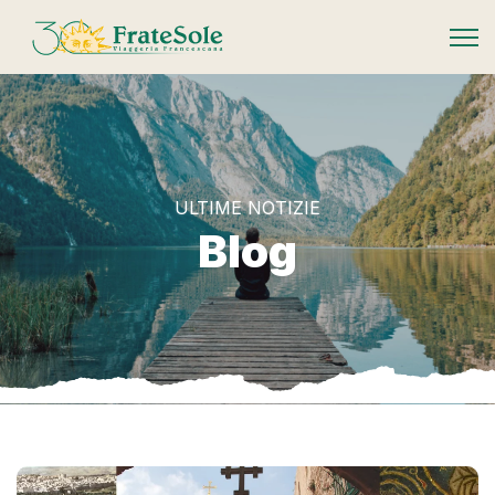
FrateSole Viaggeria Francescana
ULTIME NOTIZIE
Blog