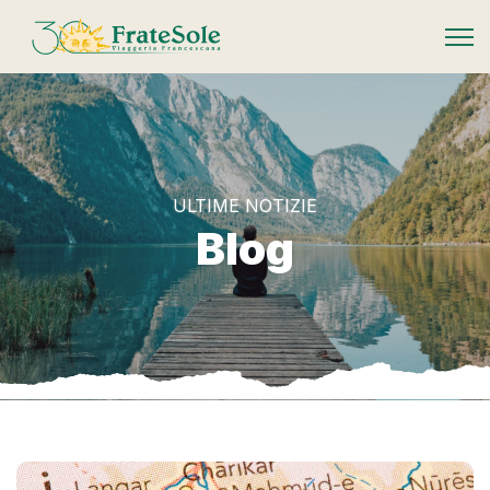
FrateSole Viaggeria Francescana
ULTIME NOTIZIE
Blog