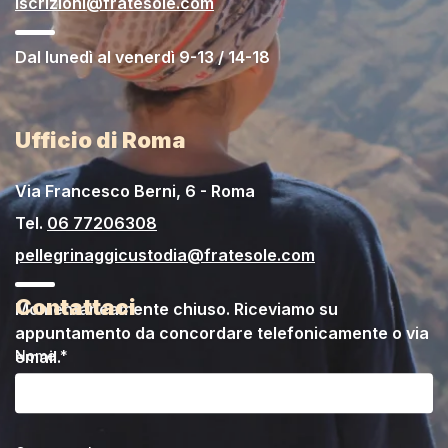
iscrizioni@fratesole.com
Dal lunedì al venerdì 9-13 / 14-18
Ufficio di Roma
Via Francesco Berni, 6 - Roma
Tel.
06 77206308
pellegrinaggicustodia@fratesole.com
Contattaci
Momentaneamente chiuso. Riceviamo su
appuntamento da concordare telefonicamente o via
email.
Nome *