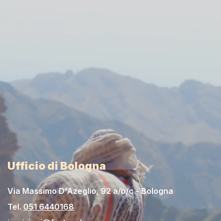
Ufficio di Bologna
Via Massimo D'Azeglio, 92 a/b/c - Bologna
Tel.
051 6440168