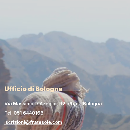
Ufficio di Bologna
Via Massimo D'Azeglio, 92 a/b/c - Bologna
Tel.
051 6440168
iscrizioni@fratesole.com