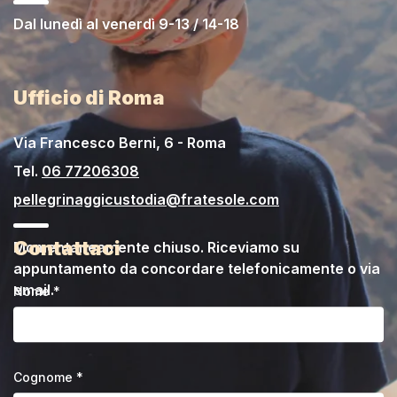
Dal lunedì al venerdì 9-13 / 14-18
Ufficio di Roma
Via Francesco Berni, 6 - Roma
Tel.
06 77206308
pellegrinaggicustodia@fratesole.com
Contattaci
Momentaneamente chiuso. Riceviamo su
appuntamento da concordare telefonicamente o via
email.
Nome *
Cognome *