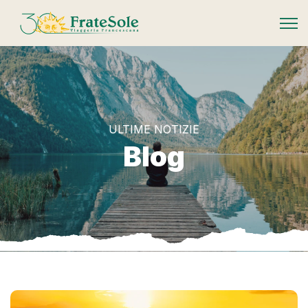
FrateSole Viaggeria Francescana
ULTIME NOTIZIE
Blog