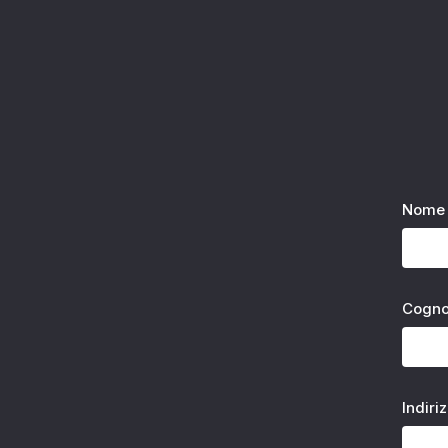
Nome 
Cogn
Indiri