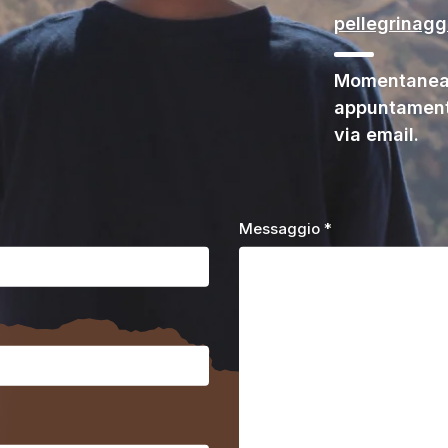
pellegrinag
Momentaneam
appuntament
via email.
Messaggio *