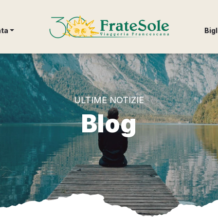
FrateSole Viaggeria Francescana
nta
Bigl
ULTIME NOTIZIE
Blog